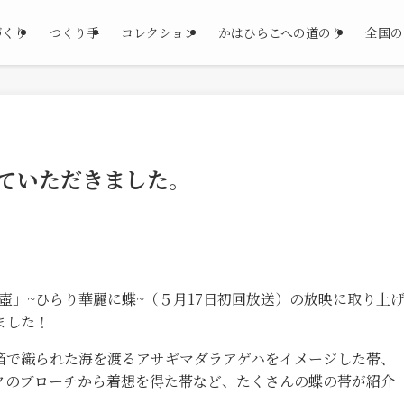
づくり
つくり手
コレクション
かはひらこへの道のり
全国の
げていただきました。
の壺」~ひらり華麗に蝶~（５月17日初回放送）の放映に取り上
ました！
箔で織られた海を渡るアサギマダラアゲハをイメージした帯、
クのブローチから着想を得た帯など、たくさんの蝶の帯が紹介
。