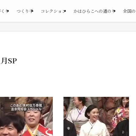
づくり
つくり手
コレクション
かはひらこへの道のり
全国の
月SP